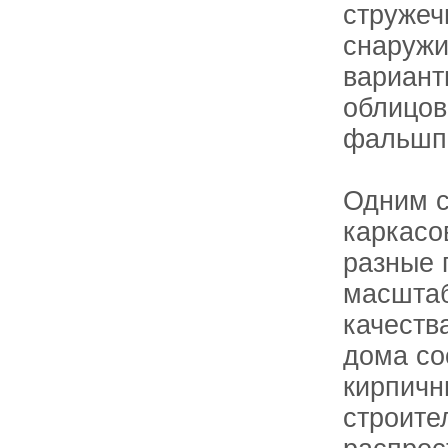
стружеч
снаружи
вариант
облицов
фальшп
Одним с
каркасо
разные 
масштаб
качеств
дома со
кирпичн
строите