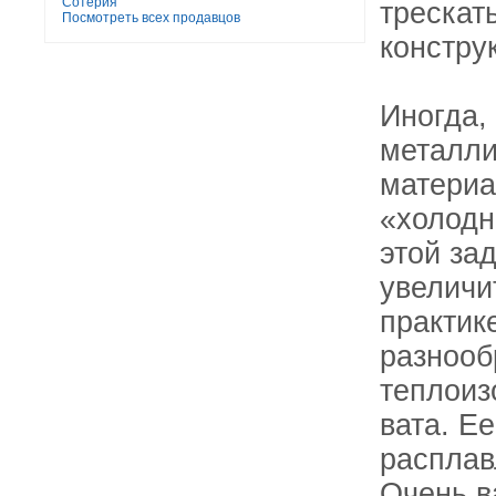
Сотерия
трескат
Посмотреть всех продавцов
констру
Иногда, 
металли
материа
«холодн
этой за
увеличи
практик
разнооб
теплоиз
вата. Е
расплав
Очень в