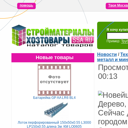
помощь
Твоя Москв
Я хочу купи
Пример:
Тру
Новости
/
Те
Новые товары
металл и мин
Просмот
00:13
Батарейка GP AA LR6 BL4
Сейчас 
городом
Лоток перфорированный 150х50х0.55 L3000
LP150х0.55 длина 3м. КМ LO0605