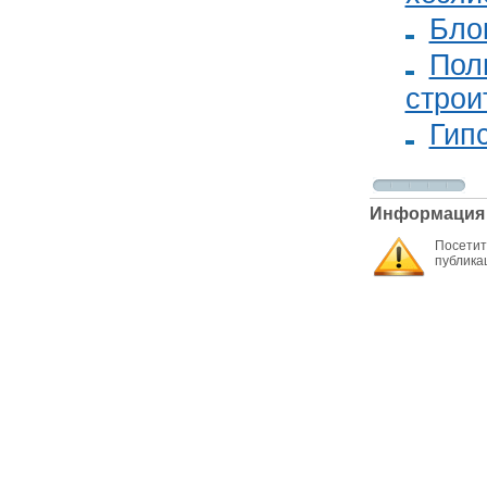
Бло
Пол
строи
Гип
Информация
Посетит
публика