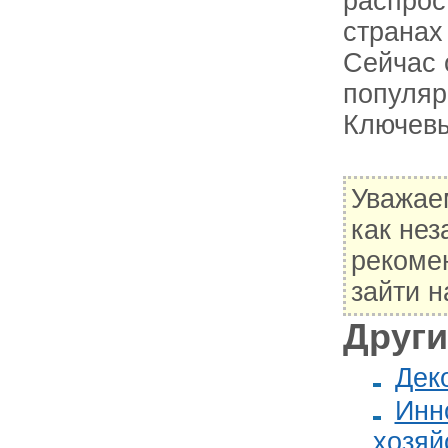
распрос
странах
Сейчас 
популяр
Ключевы
Уважае
как не
рекоме
зайти н
Други
Дек
Инн
хозяй