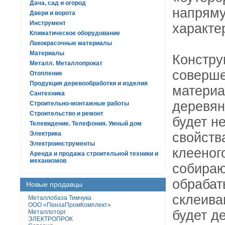
Дача, сад и огород
напряму
Двери и ворота
Инструмент
характе
Климатическое оборудование
Лакокрасочные материалы
Материалы
Констру
Металл. Металлопрокат
соверше
Отопление
Продукция деревообработки и изделия
материа
Сантехника
деревян
Строительно-монтажные работы
Строительство и ремонт
будет н
Телевидение. Телефония. Умный дом
Электрика
свойства
Электроинструменты
клееног
Аренда и продажа строительной техники и
механизмов
собираю
обрабат
Новые продавцы
склеива
Металлобаза Тимчука
ООО «ПензаПромКомплект»
будет д
Металлоторг
ЭЛЕКТРОПРОК