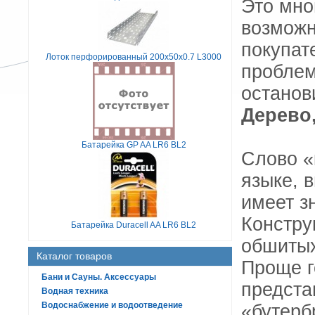
Это мно
возможн
покупат
Лоток перфорированный 200х50х0.7 L3000
проблем
останов
Дерево,
Батарейка GP AA LR6 BL2
Слово «
языке, 
имеет з
Констру
Батарейка Duracell AA LR6 BL2
обшитых
Каталог товаров
Проще г
Бани и Сауны. Аксессуары
предста
Водная техника
Водоснабжение и водоотведение
«бутерб