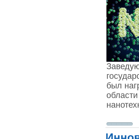
Заведую
государ
был наг
области 
нанотех
Иннов