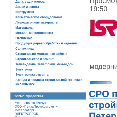
Просмот
Дача, сад и огород
Двери и ворота
19:50
Инструмент
Климатическое оборудование
Лакокрасочные материалы
Материалы
Металл. Металлопрокат
Отопление
Продукция деревообработки и изделия
Сантехника
Строительно-монтажные работы
Строительство и ремонт
Телевидение. Телефония. Умный дом
модерни
Электрика
Электроинструменты
Аренда и продажа строительной техники и
механизмов
СРО п
Новые продавцы
строй
Металлобаза Тимчука
ООО «ПензаПромКомплект»
Металлоторг
Петер
ЭЛЕКТРОПРОК