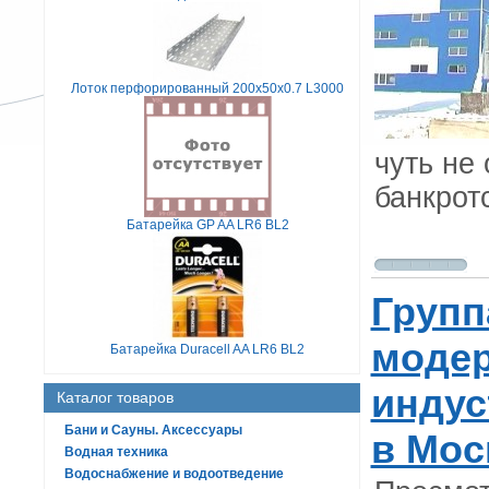
Лоток перфорированный 200х50х0.7 L3000
чуть не
банкрот
Батарейка GP AA LR6 BL2
Групп
моде
Батарейка Duracell AA LR6 BL2
индус
Каталог товаров
Бани и Сауны. Аксессуары
в Мос
Водная техника
Водоснабжение и водоотведение