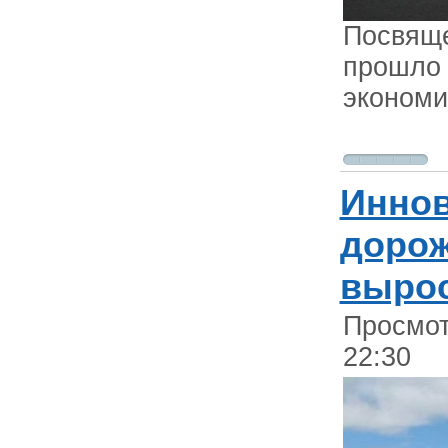
Посвяще
прошло 
экономи
Иннов
дорож
выро
Просмот
22:30