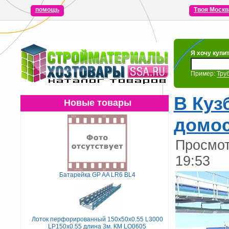
помощь
Твоя Москв
Я хочу купи
Пример:
Тру
В Куз
Новые товары
домос
Просмот
19:53
Батарейка GP AA LR6 BL4
Лоток перфорированный 150х50х0.55 L3000
LP150х0.55 длина 3м. КМ LO0605