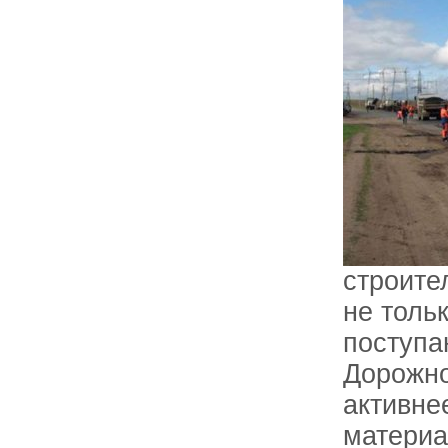
строите
не толь
поступа
Дорожно
активне
материа