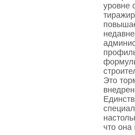
уровне 
тиражир
повышае
недавне
админис
профиль
формули
строите
Это тор
внедрен
Единств
специал
настоль
что она