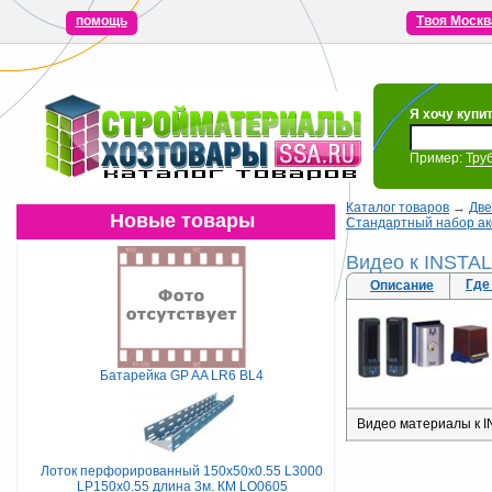
помощь
Твоя Москв
Я хочу купи
Пример:
Тру
Каталог товаров
→
Две
Новые товары
Стандартный набор ак
Видео к INSTA
Где
Описание
Батарейка GP AA LR6 BL4
Видео материалы к I
Лоток перфорированный 150х50х0.55 L3000
LP150х0.55 длина 3м. КМ LO0605