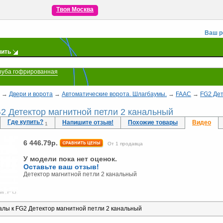
Твоя Москва
Ваш р
пить
руба гофрированная
→
Двери и ворота
→
Автоматические ворота. Шлагбаумы.
→
FAAC
→
FG2 Дет
2 Детектор магнитной петли 2 канальный
Где купить?
Напишите отзыв!
Похожие товары
Видео
1
6 446.79
р.
От 1 продавца
У модели пока нет оценок.
Оставьте ваш отзыв!
Детектор магнитной петли 2 канальный
лы к FG2 Детектор магнитной петли 2 канальный