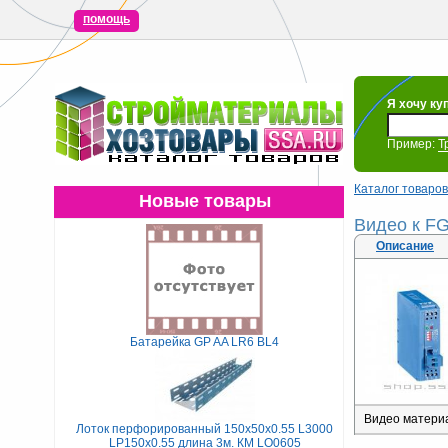
помощь
Я хочу ку
Пример:
Т
Каталог товаров
Новые товары
Видео к FG
Описание
Батарейка GP AA LR6 BL4
Видео материа
Лоток перфорированный 150х50х0.55 L3000
LP150х0.55 длина 3м. КМ LO0605