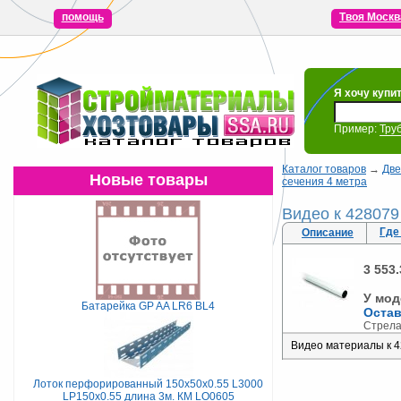
помощь
Твоя Москв
Я хочу купи
Пример:
Тру
Каталог товаров
→
Две
Новые товары
сечения 4 метра
Видео к 428079
Где
Описание
3 553.
У мод
Батарейка GP AA LR6 BL4
Остав
Стрела
Видео материалы к 4
Лоток перфорированный 150х50х0.55 L3000
LP150х0.55 длина 3м. КМ LO0605