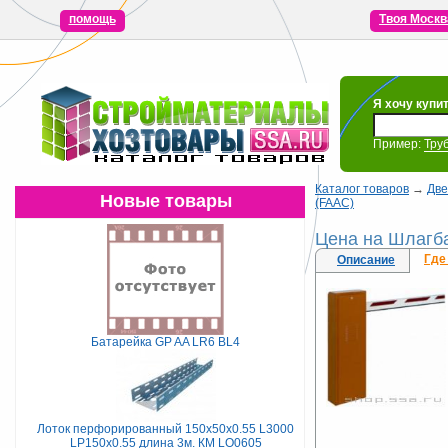
помощь
Твоя Москв
Я хочу купи
Пример:
Тру
Каталог товаров
→
Две
Новые товары
(FAAC)
Цена на Шлагба
Где
Описание
Батарейка GP AA LR6 BL4
Лоток перфорированный 150х50х0.55 L3000
LP150х0.55 длина 3м. КМ LO0605