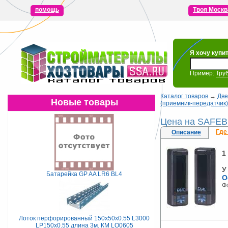
помощь
Твоя Москв
Я хочу купи
Пример:
Тру
Каталог товаров
→
Две
Новые товары
(приемник-передатчик)
Цена на SAFEB
Где
Описание
1
У
Батарейка GP AA LR6 BL4
О
Ф
Лоток перфорированный 150х50х0.55 L3000
LP150х0.55 длина 3м. КМ LO0605