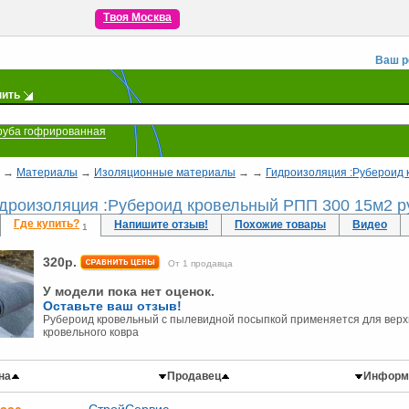
Твоя Москва
Ваш р
пить
руба гофрированная
→
Материалы
→
Изоляционные материалы
→
→
Гидроизоляция :Рубероид 
идроизоляция :Рубероид кровельный РПП 300 15м2 р
Где купить?
Напишите отзыв!
Похожие товары
Видео
1
320
р.
От 1 продавца
У модели пока нет оценок.
Оставьте ваш отзыв!
Рубероид кровельный с пылевидной посыпкой применяется для верхн
кровельного ковра
на
Продавец
Информ