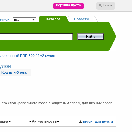
Корзина пуста
Войти
Каталог
Новости
егион:
кровельный РПП 300 15м2 рулон
улон
Код для блога
его слоя кровельного ковра с защитным слоем, для низших слоев
ация
Актуальность
версия для печати