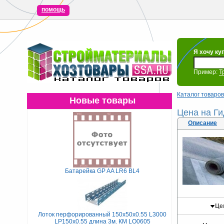
помощь
Я хочу ку
Пример:
Т
Каталог товаров
Новые товары
Цена на Г
Описание
Батарейка GP AA LR6 BL4
Це
Лоток перфорированный 150х50х0.55 L3000
LP150х0.55 длина 3м. КМ LO0605