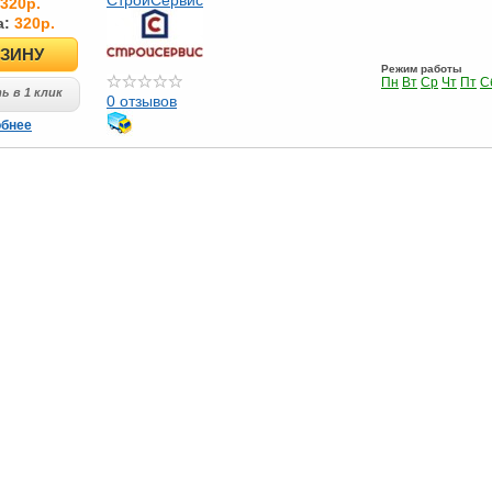
СтройСервис
320р.
а:
320р.
РЗИНУ
Режим работы
Пн
Вт
Ср
Чт
Пт
С
ь в 1 клик
0 отзывов
обнее