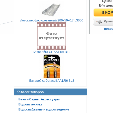
Цена:
Б/н цен
В КО
Лоток перфорированный 200х50х0.7 L3000
Купит
подр
Батарейка GP AA LR6 BL2
Батарейка Duracell AA LR6 BL2
Каталог товаров
Бани и Сауны. Аксессуары
Водная техника
Водоснабжение и водоотведение