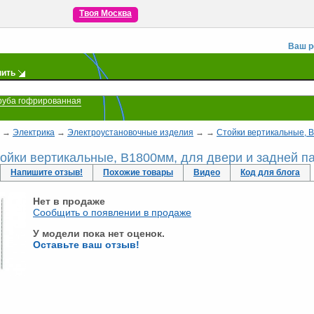
Твоя Москва
Ваш р
пить
руба гофрированная
→
Электрика
→
Электроустановочные изделия
→
→
Стойки вертикальные, В1
ойки вертикальные, В1800мм, для двери и задней пан
Напишите отзыв!
Похожие товары
Видео
Код для блога
Нет в продаже
Сообщить о появлении в продаже
У модели пока нет оценок.
Оставьте ваш отзыв!