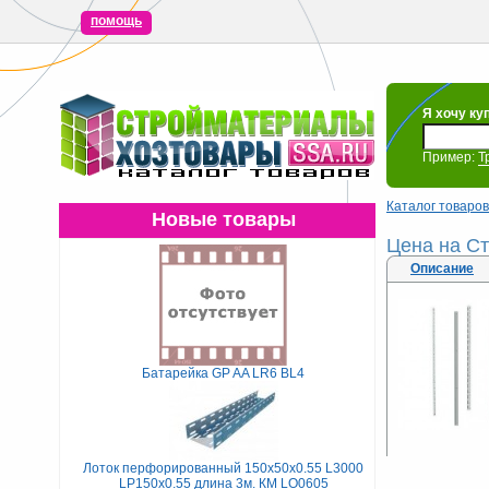
помощь
Я хочу ку
Пример:
Т
Каталог товаров
Новые товары
Цена на Ст
Описание
Батарейка GP AA LR6 BL4
Лоток перфорированный 150х50х0.55 L3000
LP150х0.55 длина 3м. КМ LO0605