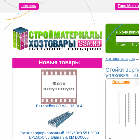
помощь
Твоя Москв
Я хочу купи
Пример:
Тру
Каталог товаров
Новые товары
Стойки верт
упаковка - 4
Описание
Батарейка GP AA LR6 BL4
Лоток перфорированный 150х50х0.55 L3000
LP150х0.55 длина 3м. КМ LO0605