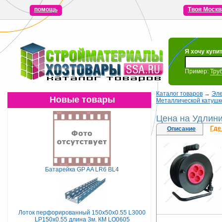
помощь
Твоя Москв
Я хочу купи
Пример:
Тру
Каталог товаров
→
Эле
Новые товары
Металлической катушке
Цена на Удлини
Где
Описание
Батарейка GP AA LR6 BL4
Лоток перфорированный 150х50х0.55 L3000
LP150х0.55 длина 3м. КМ LO0605