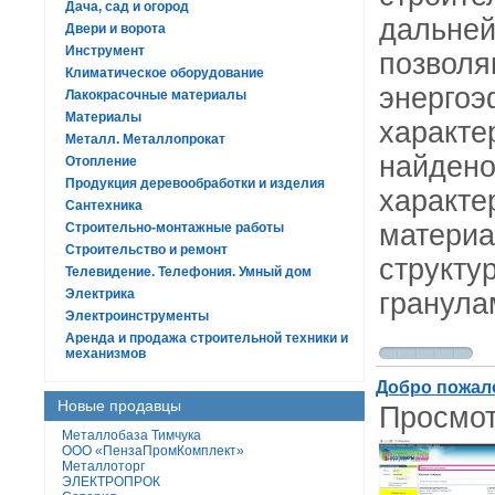
Дача, сад и огород
дальней
Двери и ворота
Инструмент
позволя
Климатическое оборудование
энергоэ
Лакокрасочные материалы
Материалы
характе
Металл. Металлопрокат
найдено
Отопление
Продукция деревообработки и изделия
характе
Сантехника
материа
Строительно-монтажные работы
Строительство и ремонт
структу
Телевидение. Телефония. Умный дом
Электрика
гранула
Электроинструменты
Аренда и продажа строительной техники и
механизмов
Добро пожало
Новые продавцы
Просмот
Металлобаза Тимчука
ООО «ПензаПромКомплект»
Металлоторг
ЭЛЕКТРОПРОК