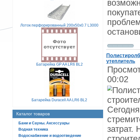
возможн
покупат
проблем
Лоток перфорированный 200х50х0.7 L3000
останов
Полистиролб
утеплитель
Батарейка GP AA LR6 BL2
Просмот
00:02
Батарейка Duracell AA LR6 BL2
Сегодня
Каталог товаров
стремит
Бани и Сауны. Аксессуары
затрат.
Водная техника
Водоснабжение и водоотведение
строите