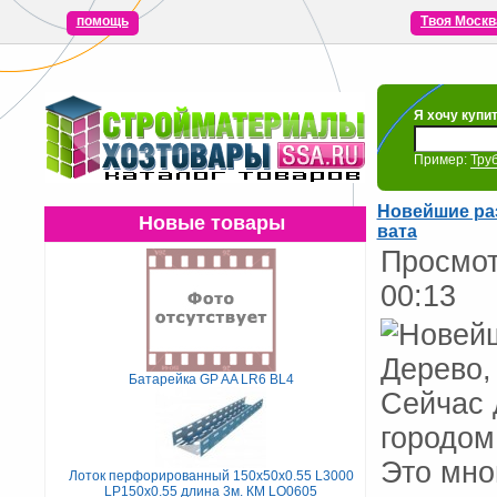
помощь
Твоя Москв
Я хочу купи
Пример:
Тру
Новейшие раз
Новые товары
вата
Просмот
00:13
Батарейка GP AA LR6 BL4
Сейчас 
городом
Это мно
Лоток перфорированный 150х50х0.55 L3000
LP150х0.55 длина 3м. КМ LO0605