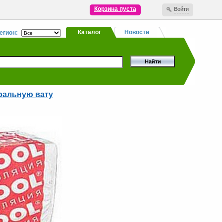
Корзина пуста
Войти
Каталог
Новости
егион:
ральную вату