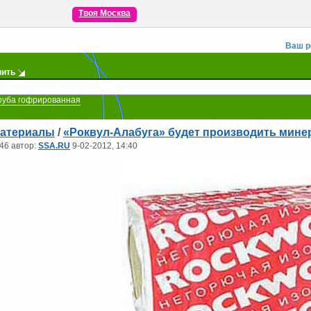
Твоя Москва
Ваш р
пить
руба гофрированная
атериалы
/
«Роквул-Алабуга» будет производить мине
46 автор:
SSA.RU
9-02-2012, 14:40