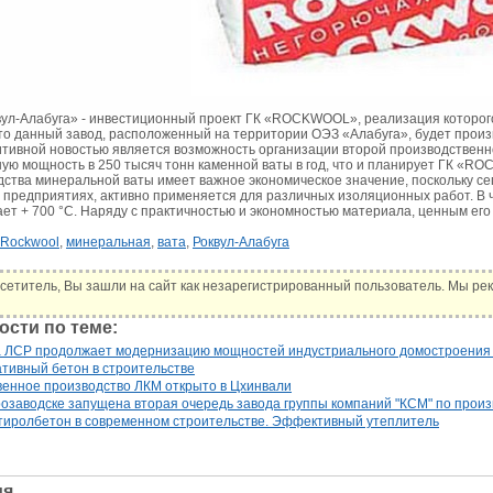
ул-Алабуга» - инвестиционный проект ГК «ROCKWOOL», реализация которого
то данный завод, расположенный на территории ОЭЗ «Алабугa», будет произ
тивной новостью является возможность организации второй производственно
ую мощность в 250 тысяч тонн каменной ваты в год, что и планирует ГК «R
дства минеральной ваты имеет важное экономическое значение, поскольку се
редприятиях, активно применяется для различных изоляционных работ. В ч
ает + 700 °C. Наряду с практичностью и экономностью материала, ценным его
Rockwool
,
минеральная
,
вата
,
Роквул-Алабуга
етитель, Вы зашли на сайт как незарегистрированный пользователь. Мы рек
ости по теме:
а ЛСР продолжает модернизацию мощностей индустриального домостроения 
тивный бетон в строительстве
енное производство ЛКМ открыто в Цхинвали
озаводске запущена вторая очередь завода группы компаний "КСМ" по прои
тиролбетон в современном строительстве. Эффективный утеплитель
ия