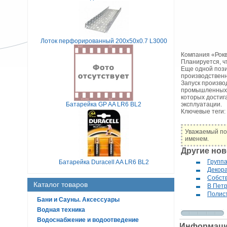
Лоток перфорированный 200х50х0.7 L3000
Компания «Рокв
Планируется, ч
Еще одной пози
производственн
Запуск произво
промышленных п
которых достиг
Батарейка GP AA LR6 BL2
эксплуатации.
Ключевые теги:
Уважаемый пос
именем.
Другие нов
Групп
Батарейка Duracell AA LR6 BL2
Декора
Собств
Каталог товаров
В Петр
Полис
Бани и Сауны. Аксессуары
Водная техника
Водоснабжение и водоотведение
Информац