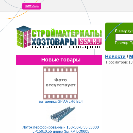
помощь
Я хочу ку
Пример:
Т
Новости
/
М
Новые товары
Просмотров: 13
Батарейка GP AA LR6 BL4
Лоток перфорированный 150х50х0.55 L3000
LP150х0.55 длина 3м. КМ LO0605