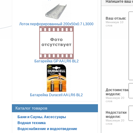
Напишите ваш 
Ваш отзыв:
Минимум 10
Лоток перфорированный 200х50х0.7 L3000
слов
Батарейка GP AA LR6 BL2
Достоинства
модели:
Батарейка Duracell AA LR6 BL2
Максимум 20
слов
Каталог товаров
Недостатки
модели:
Бани и Сауны. Аксессуары
Максимум 20
Водная техника
слов
Водоснабжение и водоотведение