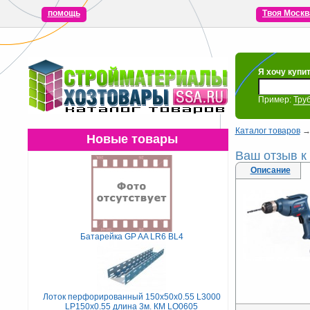
помощь
Твоя Москв
Я хочу купи
Пример:
Тру
Каталог товаров
Новые товары
Ваш отзыв к
Описание
Батарейка GP AA LR6 BL4
Лоток перфорированный 150х50х0.55 L3000
LP150х0.55 длина 3м. КМ LO0605