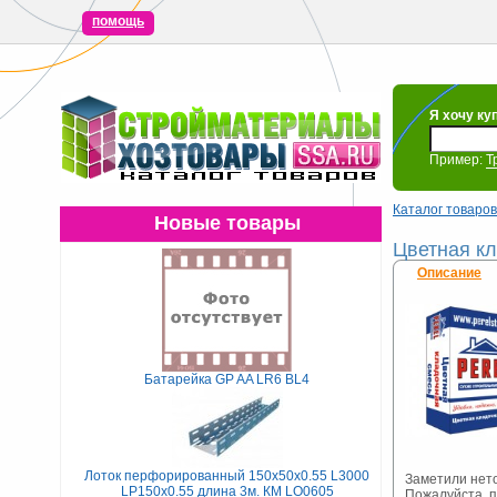
помощь
Я хочу ку
Пример:
Т
Каталог товаров
Новые товары
Цветная кл
Описание
Батарейка GP AA LR6 BL4
Лоток перфорированный 150х50х0.55 L3000
Заметили нет
LP150х0.55 длина 3м. КМ LO0605
Пожалуйста, 