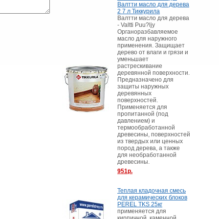
Валтти масло для дерева
2 7 л Тиккурила
Валтти масло для дерева
- Valtti Puu?ljy
Органоразбавляемое
масло для наружного
применения. Защищает
дерево от влаги и грязи и
уменьшает
растрескивание
деревянной поверхности.
Предназначено для
защиты наружных
деревянных
поверхностей.
Применяется для
пропитанной (под
давлением) и
термообработанной
древесины, поверхностей
из твердых или ценных
пород дерева, а также
для необработанной
древесины.
951р.
Теплая кладочная смесь
для керамических блоков
PEREL TKS 25кг
применяется для
кирпичной, каменной