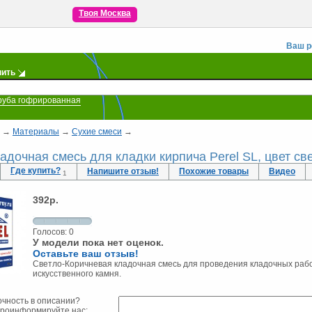
Твоя Москва
Ваш р
пить
руба гофрированная
→
Материалы
→
Сухие смеси
→
адочная смесь для кладки кирпича Perel SL, цвет св
Где купить?
Напишите отзыв!
Похожие товары
Видео
1
392
р.
Голосов:
0
У модели пока нет оценок.
Оставьте ваш отзыв!
Светло-Коричневая кладочная смесь для проведения кладочных рабо
искусственного камня.
очность в описании?
проинформируйте нас: