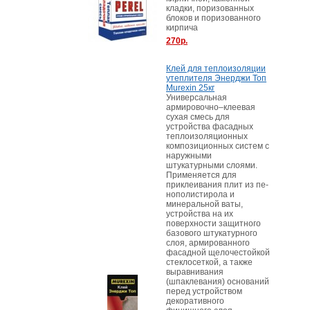
кладки, поризованных
блоков и поризованного
кирпича
270р.
Клей для теплоизоляции
утеплителя Энерджи Топ
Murexin 25кг
Универсальная
армировочно–клеевая
сухая смесь для
устройства фасадных
теплоизоляционных
композиционных систем с
наружными
штукатурными слоями.
Применяется для
приклеивания плит из пе-
нополистирола и
минеральной ваты,
устройства на их
поверхности защитного
базового штукатурного
слоя, армированного
фасадной щелочестойкой
стеклосеткой, а также
выравнивания
(шпаклевания) оснований
перед устройством
декоративного