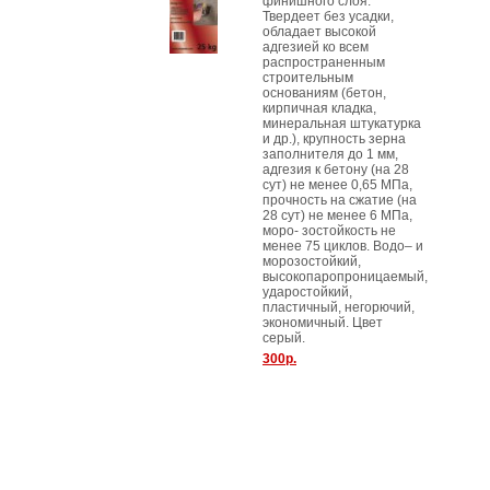
финишного слоя.
Твердеет без усадки,
обладает высокой
адгезией ко всем
распространенным
строительным
основаниям (бетон,
кирпичная кладка,
минеральная штукатурка
и др.), крупность зерна
заполнителя до 1 мм,
адгезия к бетону (на 28
сут) не менее 0,65 МПа,
прочность на сжатие (на
28 сут) не менее 6 МПа,
моро- зостойкость не
менее 75 циклов. Водо– и
морозостойкий,
высокопаропроницаемый,
ударостойкий,
пластичный, негорючий,
экономичный. Цвет
серый.
300р.