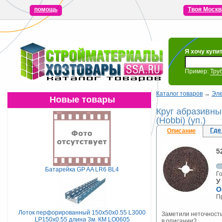
помощь
Твоя Москв
Я хочу купи
Пример:
Тру
Каталог товаров
→
Эле
Новые товары
Круг абразивны
(Hobbi) (уп.)
Где
Описание
5
Батарейка GP AA LR6 BL4
Г
У
О
П
Лоток перфорированный 150х50х0.55 L3000
Заметили неточност
LP150х0.55 длина 3м. КМ LO0605
в описании?