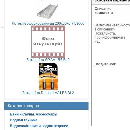
Основные парамет
Описание
комплекта
Лоток перфорированный 200х50х0.7 L3000
Заметили неточност
в описании?
Пожалуйста,
проинформируйте
нас:
Батарейка GP AA LR6 BL2
Введите код:
Батарейка Duracell AA LR6 BL2
Каталог товаров
Бани и Сауны. Аксессуары
Водная техника
Водоснабжение и водоотведение