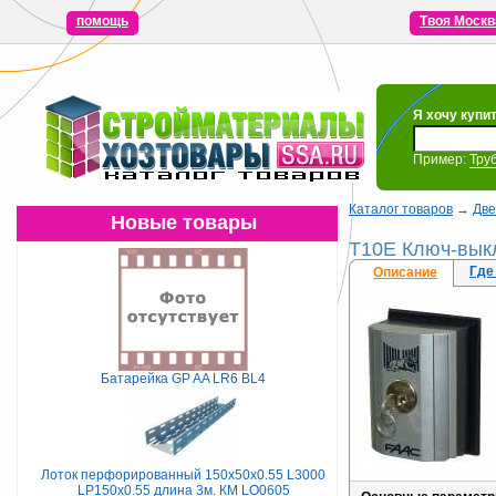
помощь
Твоя Москв
Я хочу купи
Пример:
Тру
Каталог товаров
→
Две
Новые товары
T10E Ключ-вык
Где
Описание
Батарейка GP AA LR6 BL4
Лоток перфорированный 150х50х0.55 L3000
LP150х0.55 длина 3м. КМ LO0605