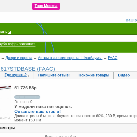
Твоя Москва
Ваш р
пить
руба гофрированная
→
Двери и ворота
→
Автоматические ворота. Шлагбаумы.
→
FAAC
 617STDBASE (FAAC)
Где купить?
Напишите отзыв!
Похожие товары
Видео
1
51 726.58
р.
Голосов:
0
У модели пока нет оценок.
Оставьте ваш отзыв!
Длина стрелы 6 м., шлагбаум интенсивностью 60%, 230 В, время откр
момент 150 Нм
раметры
Длина стрелы 6 м.,