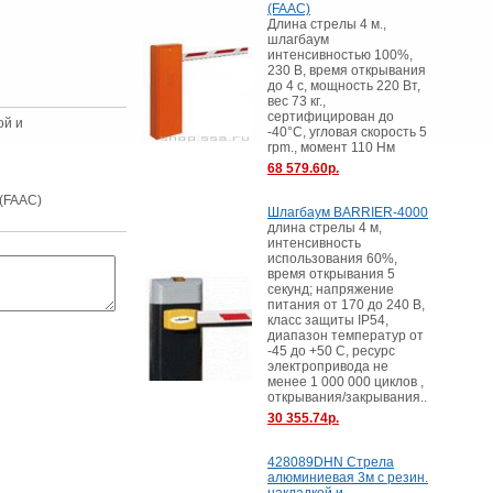
(FAAC)
Длина стрелы 4 м.,
шлагбаум
интенсивностью 100%,
230 В, время открывания
до 4 с, мощность 220 Вт,
вес 73 кг.,
сертифицирован до
ой и
-40°С, угловая скорость 5
rpm., момент 110 Нм
68 579.60р.
(FAAC)
Шлагбаум BARRIER-4000
длина стрелы 4 м,
интенсивность
использования 60%,
время открывания 5
секунд; напряжение
питания от 170 до 240 В,
класс защиты IP54,
диапазон температур от
-45 до +50 С, ресурс
электропривода не
менее 1 000 000 циклов ,
открывания/закрывания..
30 355.74р.
428089DHN Стрела
алюминиевая 3м с резин.