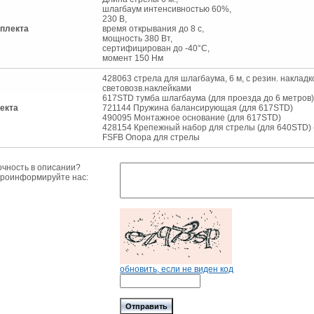
шлагбаум интенсивностью 60%,
230 В,
плекта
время открывания до 8 с,
мощность 380 Вт,
сертифицирован до -40°С,
момент 150 Нм
428063 стрела для шлагбаума, 6 м, с резин. накладк
световозв.наклейками
617STD тумба шлагбаума (для проезда до 6 метров)
екта
721144 Пружина балансирующая (для 617STD)
490095 Монтажное основание (для 617STD)
428154 Крепежный набор для стрелы (для 640STD) 
FSFB Опора для стрелы
очность в описании?
проинформируйте нас:
обновить, если не виден код