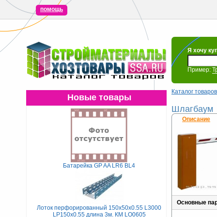
помощь
Я хочу ку
Пример:
Т
Каталог товаров
Новые товары
Шлагбаум
Описание
Батарейка GP AA LR6 BL4
Основные па
Лоток перфорированный 150х50х0.55 L3000
LP150х0.55 длина 3м. КМ LO0605