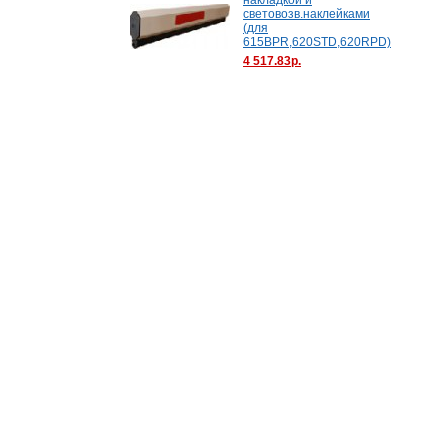
накладкой и
световозв.наклейками
(для
615BPR,620STD,620RPD)
4 517.83р.