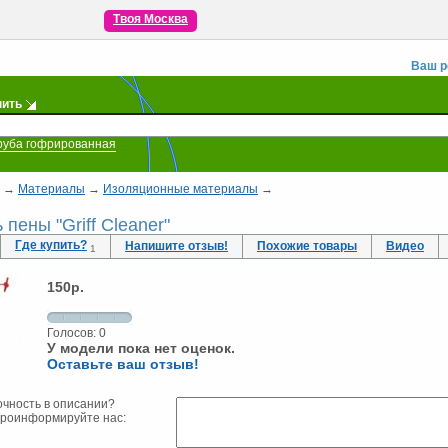
Твоя Москва
Ваш р
пить
руба гофрированная
→
Материалы
→
Изоляционные материалы
→
пены "Griff Cleaner"
Где купить?
Напишите отзыв!
Похожие товары
Видео
1
150
р.
Голосов:
0
У модели пока нет оценок.
Оставьте ваш отзыв!
очность в описании?
проинформируйте нас: