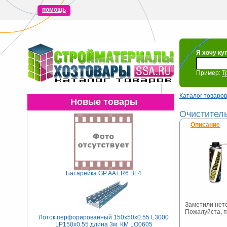
помощь
Я хочу ку
Пример:
Т
Каталог товаров
Новые товары
Очиститель 
Описание
Батарейка GP AA LR6 BL4
Заметили нет
Пожалуйста, 
Лоток перфорированный 150х50х0.55 L3000
LP150х0.55 длина 3м. КМ LO0605