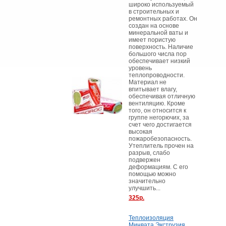
широко используемый
в строительных и
ремонтных работах. Он
создан на основе
минеральной ваты и
имеет пористую
поверхность. Наличие
большого числа пор
обеспечивает низкий
уровень
теплопроводности.
Материал не
впитывает влагу,
обеспечивая отличную
вентиляцию. Кроме
того, он относится к
группе негорючих, за
счет чего достигается
высокая
пожаробезопасность.
Утеплитель прочен на
разрыв, слабо
подвержен
деформациям. С его
помощью можно
значительно
улучшить...
325р.
Теплоизоляция
Минвата Экструзия