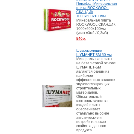
Пенафол:Минеральная
плита ROCKWOOL
СКАНДИК
1000х600х100мм
Минеральная плита
ROCKWOOL СКАНДИК
1000х600х100мм
(упак.=3м2 / 0,3м3)
540р.
Шумоизоляция
ШУМАНЕТ БМ 50 мм
Минеральные плиты
на базальтовой основе
ШУМАНЕТ-БМ
являются одним из
наиболее
эффективных в классе
звукопоглощающих
строительных
материалов.
Обязательный
контроль качества
каждой плиты
обеспечивает
стабильно высокие
акустические и
потребительские
свойства данного
продукта.