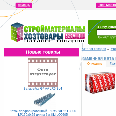
помощь
Твоя Москв
Я хочу купи
Пример:
Тру
Каталог товаров
→
Ма
Новые товары
Каменная вата
Где
Описание
Батарейка GP AA LR6 BL4
Лоток перфорированный 150х50х0.55 L3000
LP150х0.55 длина 3м. КМ LO0605