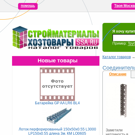
помощь
Твоя Москв
Я хочу купи
Пример:
Тру
Каталог товаров
Новые товары
Соединитель
Описание
Батарейка GP AA LR6 BL4
Лоток перфорированный 150х50х0.55 L3000
Заметили
LP150х0.55 длина 3м. КМ LO0605
неточность в