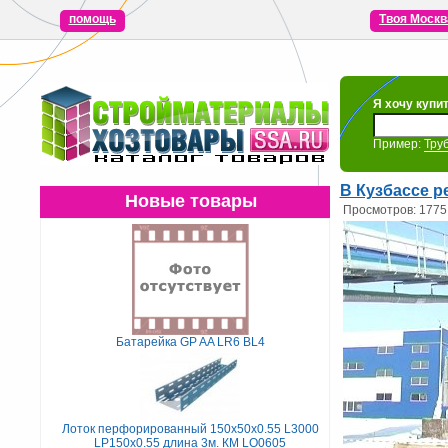
помощь
Твоя Москв
Я хочу купи
Пример:
Тру
В Кузбассе 
Новые товары
Просмотров: 1775
Батарейка GP AA LR6 BL4
Лоток перфорированный 150х50х0.55 L3000
LP150х0.55 длина 3м. КМ LO0605