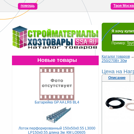
помощь
Твоя Москв
Я хочу купи
Пример:
Тру
Каталог товаров
Новые товары
250/270Вт 30м
Цена на Нагр
Описание
Батарейка GP AA LR6 BL4
Лоток перфорированный 150х50х0.55 L3000
LP150х0.55 длина 3м. КМ LO0605