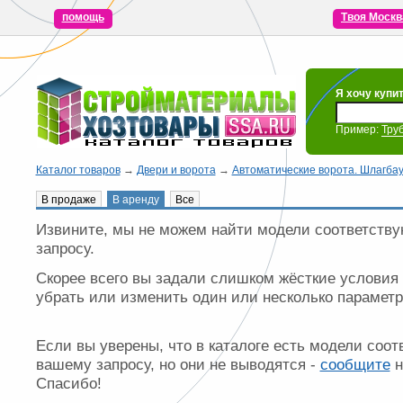
помощь
Твоя Москв
Я хочу купи
Пример:
Тру
Каталог товаров
→
Двери и ворота
→
Автоматические ворота. Шлагба
В продаже
В аренду
Все
Извините, мы не можем найти модели соответст
запросу.
Скорее всего вы задали слишком жёсткие условия
убрать или изменить один или несколько параметр
Если вы уверены, что в каталоге есть модели соо
вашему запросу, но они не выводятся -
сообщите
н
Спасибо!