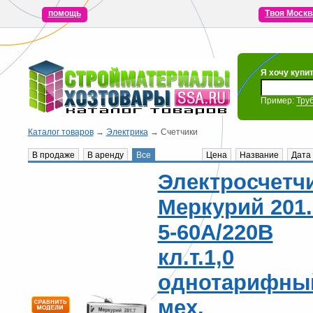
помощь
Твоя Москв
Я хочу купи
Пример:
Тру
Каталог товаров
→
Электрика
→ Счетчики
В продаже
В аренду
Все
Цена
Название
Дата
Электросчетч
Меркурий 201.
5-60А/220В
кл.т.1,0
однотарифны
мех.