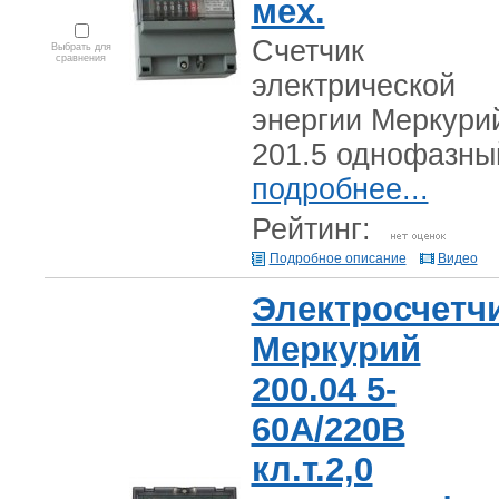
мех.
Счетчик
Выбрать для
сравнения
электрической
энергии Меркури
201.5 однофазны
подробнее...
Рейтинг:
Подробное описание
Видео
Электросчетч
Меркурий
200.04 5-
60А/220В
кл.т.2,0