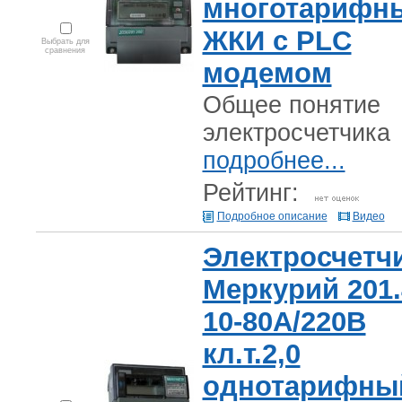
многотарифн
ЖКИ с PLC
Выбрать для
сравнения
модемом
Общее понятие
электросчетчика
подробнее...
Рейтинг:
Подробное описание
Видео
Электросчетч
Меркурий 201.
10-80А/220В
кл.т.2,0
однотарифны