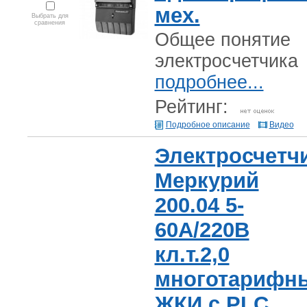
мех.
Выбрать для
сравнения
Общее понятие
электросчетчика
подробнее...
Рейтинг:
Подробное описание
Видео
Электросчетч
Меркурий
200.04 5-
60А/220В
кл.т.2,0
многотарифн
ЖКИ с PLC