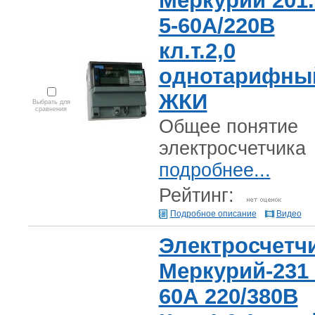
Меркурий 201.
5-60А/220В
кл.т.2,0
однотарифны
ЖКИ
Выбрать для
сравнения
Общее понятие
электросчетчика
подробнее...
Рейтинг:
Подробное описание
Видео
Электросчетч
Меркурий-231 
60А 220/380В