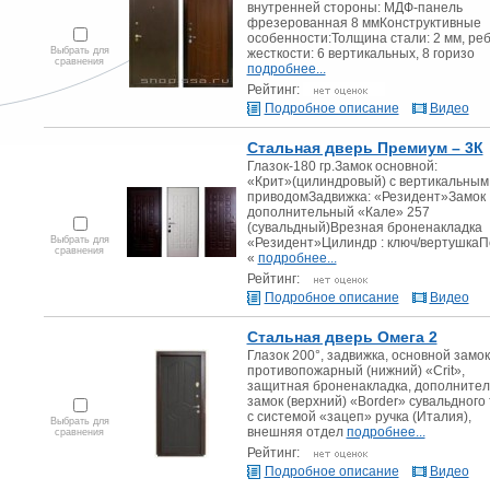
внутренней стороны: МДФ-панель
фрезерованная 8 ммКонструктивные
особенности:Толщина стали: 2 мм, ре
Выбрать для
жесткости: 6 вертикальных, 8 горизо
сравнения
подробнее...
Рейтинг:
Подробное описание
Видео
Стальная дверь Премиум – 3К
Глазок-180 гр.Замок основной:
«Крит»(цилиндровый) с вертикальным
приводомЗадвижка: «Резидент»Замок
дополнительный «Кале» 257
(сувальдный)Врезная броненакладка
Выбрать для
«Резидент»Цилиндр : ключ/вертушкаП
сравнения
«
подробнее...
Рейтинг:
Подробное описание
Видео
Стальная дверь Омега 2
Глазок 200°, задвижка, основной замок
противопожарный (нижний) «Crit»,
защитная броненакладка, дополните
замок (верхний) «Border» сувальдного
с системой «зацеп» ручка (Италия),
Выбрать для
внешняя отдел
подробнее...
сравнения
Рейтинг:
Подробное описание
Видео