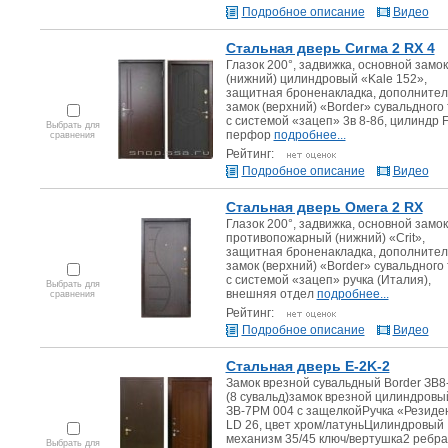
Подробное описание
Видео
Стальная дверь Сигма 2 RX 4
Глазок 200°, задвижка, основной замок
(нижний) цилиндровый «Kale 152»,
защитная броненакладка, дополните
замок (верхний) «Border» сувальдного
с системой «зацеп» 3в 8-8б, цилиндр 
Выбрать для
перфор
подробнее...
сравнения
Рейтинг:
Подробное описание
Видео
Стальная дверь Омега 2 RX
Глазок 200°, задвижка, основной замок
противопожарный (нижний) «Crit»,
защитная броненакладка, дополните
замок (верхний) «Border» сувальдного
с системой «зацеп» ручка (Италия),
Выбрать для
внешняя отдел
подробнее...
сравнения
Рейтинг:
Подробное описание
Видео
Стальная дверь E-2K-2
Замок врезной сувальдный Border ЗВ8-
(8 сувальд)замок врезной цилиндровый
ЗВ-7РМ 004 с защелкойРучка «Резиде
LD 26, цвет хром/латуньЦилиндровый
механизм 35/45 ключ/вертушка2 ребра
Выбрать для