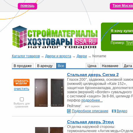
помощь
Твоя Москв
Я хочу купи
Пример:
Тру
Каталог товаров
→
Двери и ворота
→
Двери
→ Noname
В продаже
В аренду
Все
Цена
Название
Дата
Стальная дверь Сигма 2
Глазок 200°, задвижка, основной замок
(нижний) цилиндровый «Kale 152»,
защитная броненакладка, дополните
очистить
замок (верхний) «Border» сувальдного
с системой «зацеп» 3в 8-8б, цилиндр 
перфор
подробнее...
Выбрать для
Рейтинг:
сравнения
Подробное описание
Видео
Стальная дверь Этюд
Отделка наружной стороны:
термонапыление «Антик медь»Отделк