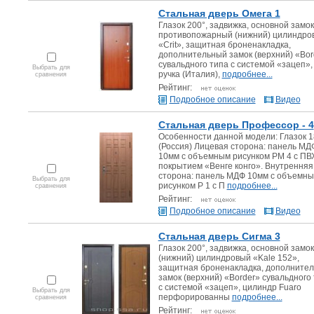
Стальная дверь Омега 1
Глазок 200°, задвижка, основной замок
противопожарный (нижний) цилиндро
«Crit», защитная броненакладка,
дополнительный замок (верхний) «Bor
сувальдного типа с системой «зацеп»,
Выбрать для
ручка (Италия),
подробнее...
сравнения
Рейтинг:
Подробное описание
Видео
Стальная дверь Профессор - 4
Особенности данной модели: Глазок 
(Россия) Лицевая сторона: панель МД
10мм с объемным рисунком PM 4 с ПВ
покрытием «Венге конго». Внутренняя
сторона: панель МДФ 10мм с объемн
Выбрать для
рисунком Р 1 с П
подробнее...
сравнения
Рейтинг:
Подробное описание
Видео
Стальная дверь Сигма 3
Глазок 200°, задвижка, основной замок
(нижний) цилиндровый «Kale 152»,
защитная броненакладка, дополните
замок (верхний) «Border» сувальдного
с системой «зацеп», цилиндр Fuaro
Выбрать для
перфорированны
подробнее...
сравнения
Рейтинг: